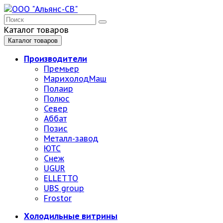
Каталог товаров
Каталог товаров
Производители
Премьер
МарихолодМаш
Полаир
Полюс
Север
Аббат
Позис
Металл-завод
ЮТС
Снеж
UGUR
ELLETTO
UBS group
Frostor
Холодильные витрины